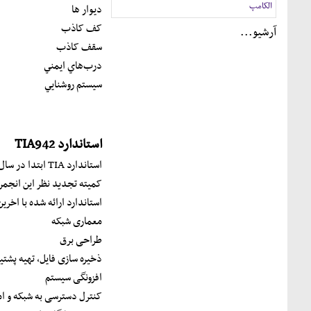
الکامپ
ديوار ها
کف کاذب
آرشيو...
سقف کاذب
درب‌هاي ايمني
سيستم روشنايي
استاندارد TIA942
کمیته تجدید نظر این انجمن 
استاندارد ارائه شده با اخرین تغییرات TIA-942 به م
معماری شبکه
طراحی برق
ذخیره سازی فایل، تهیه پشتیب
افزونگی سیستم
کنترل دسترسی به شبکه و ا