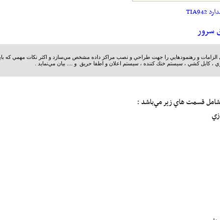
TIA94
الزامات و رهنمودها‌يي را جهت طراحي و نصب مراكز داده مشخص مي‌سازد و اكثر نكات مهمي كه بايست
، كابل كشي ، سيستم خنك كننده ، سيستم اعلان و اطفا حريق و .... بيان مي‌نمايد .
امل قسمت هاي زير مي‌باشد :
زي