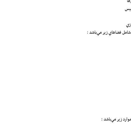
ها
طيس
زي
شامل فضاهاي زير مي‌باشد :
وارد زير مي‌باشد :