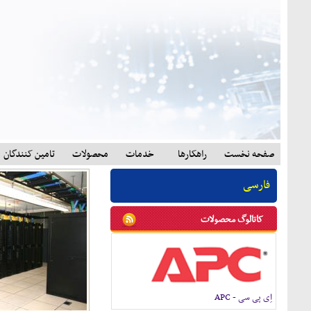
صفحه نخست
راهکارها
خدمات
محصولات
تامين کنندگان
فارسی
کاتالوگ محصولات
اِی پی سی - APC