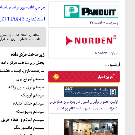
طراحی اتاق سرور بر اساس استاندارد 2
استاندارد TIA942 اتاق سرور
پندوييت - Panduit
استاندارد
TIA -942
، يك سري 
كاذب، ساختمان ، برق اضطراري 
نوردن - Norden
زير ساخت مرکز داده
بخش زير ساخت مرکز داده ش
آرشيو...
سازه،معماري، ابنيه و فضاسا
آخرين اخبار
سيستم توزيع برق
سيستم برق بدون وقفه
سيستم ارتينگ
اولین حضور نوآوران امروز در پنجمین همایش و
سيستم خنک کننده
کنفرانس بانکداری الکترونیک و نظام پرداخت
سيستم پسيوشبکه
سيستم اعلام و اطفاء حريق
سيستم مانيتورينگ