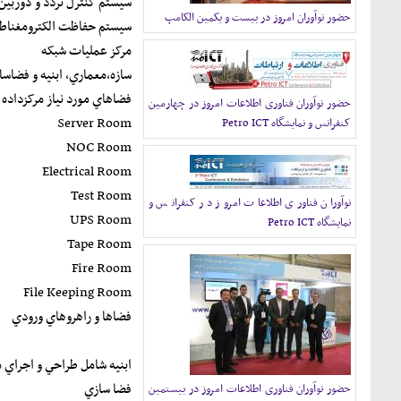
سيستم کنترل تردد و دوربين‌
حضور نوآوران امروز در بیست و یکمین الکامپ
سيستم حفاظت الکترومغنا
مرکز عمليات شبکه
سازه،معماري، ابنيه و فضاسا
فضاهاي مورد نياز مرکزداده 
حضور نوآوران فناوری اطلاعات امروز در چهارمین
Server Room
کنفرانس و نمایشگاه Petro ICT
NOC Room
Electrical Room
Test Room
نوآوران فناوری اطلاعات امروز در کنفرانس و
UPS Room
نمایشگاه Petro ICT
Tape Room
Fire Room
File Keeping Room
فضاها و راهروهاي ورودي
ابنيه شامل طراحي و اجراي م
فضا سازي
حضور نوآوران فناوری اطلاعات امروز در بیستمین