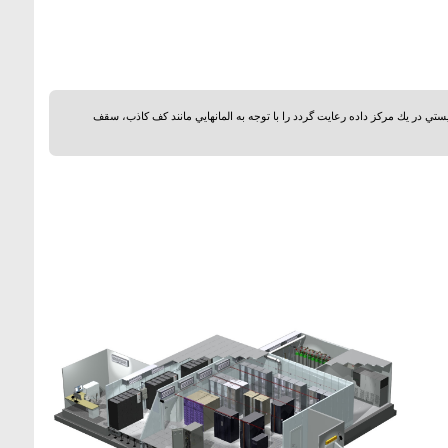
ي در يك مركز داده رعايت گردد را با توجه به المانهايي مانند كف كاذب، سقف