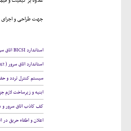
علاوه بر کیفیت و قی
جهت طراحی و اجرای م
استاندارد BICSI اتاق سرور
استاندارد اتاق سرور ( Tia-942 و ANSI / BICSI-002 )
سیستم کنترل تردد و حفا
ابنیه و زیرساخت لازم جه
کف کاذب اتاق سرور و دی
اعلان و اطفاء حریق در ا